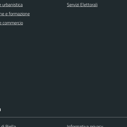
 urbanistica
Servizi Elettorali
ne e formazione
e commercio
I
 di Biella
Informativa privacy