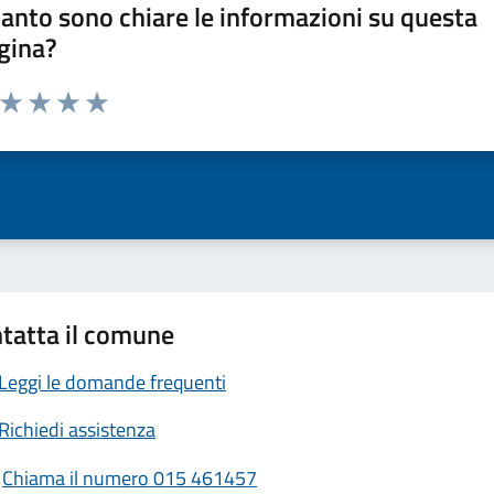
anto sono chiare le informazioni su questa
gina?
a da 1 a 5 stelle la pagina
ta 1 stelle su 5
Valuta 2 stelle su 5
Valuta 3 stelle su 5
Valuta 4 stelle su 5
Valuta 5 stelle su 5
tatta il comune
Leggi le domande frequenti
Richiedi assistenza
Chiama il numero 015 461457