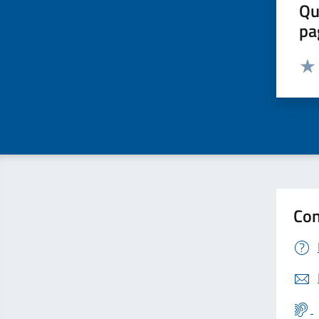
Qu
pa
Valut
Valu
Con