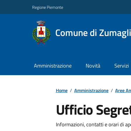
Regione Piemonte
Comune di Zumagl
Amministrazione
Novità
Servizi
Home
/
Amministrazione
/
Aree Am
Ufficio Segre
Informazioni, contatti e orari di ap