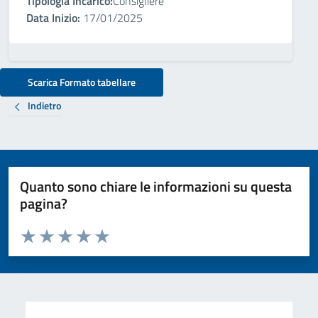
Tipologia Incarico:
Consigliere
Data Inizio:
17/01/2025
Scarica Formato tabellare
Indietro
Quanto sono chiare le informazioni su questa
pagina?
Valuta da 1 a 5 stelle la pagina
Valuta 1 stelle su 5
Valuta 2 stelle su 5
Valuta 3 stelle su 5
Valuta 4 stelle su 5
Valuta 5 stelle su 5