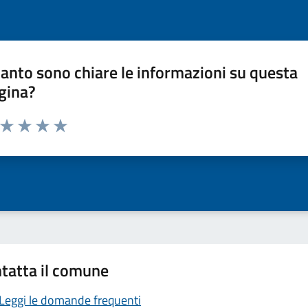
anto sono chiare le informazioni su questa
gina?
a da 1 a 5 stelle la pagina
ta 1 stelle su 5
Valuta 2 stelle su 5
Valuta 3 stelle su 5
Valuta 4 stelle su 5
Valuta 5 stelle su 5
tatta il comune
Leggi le domande frequenti