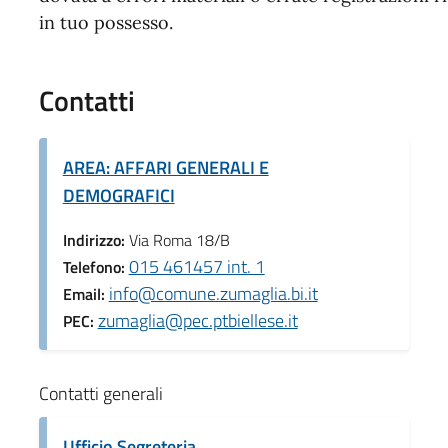
in tuo possesso.
Contatti
AREA: AFFARI GENERALI E
DEMOGRAFICI
Indirizzo:
Via Roma 18/B
015 461457 int. 1
Telefono:
info@comune.zumaglia.bi.it
Email:
zumaglia@pec.ptbiellese.it
PEC:
Contatti generali
Ufficio Segreteria