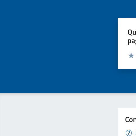
Qu
pa
Valut
Valu
Con