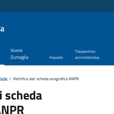
ia
Vivere
Trasparenza
Zumaglia
Imposte
amministrativa
ivile
/
Rettifica dati scheda anagrafica ANPR
ti scheda
 ANPR