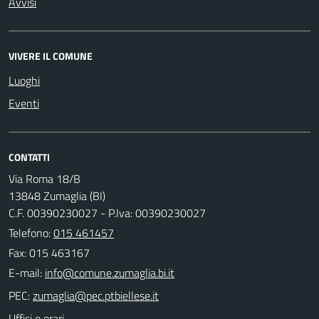
Avvisi
VIVERE IL COMUNE
Luoghi
Eventi
CONTATTI
Via Roma 18/B
13848 Zumaglia (BI)
C.F. 00390230027 - P.Iva: 00390230027
Telefono:
015 461457
Fax: 015 463167
E-mail:
PEC:
Uffici e orari