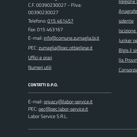
Regione
C.F. 00390230027 - P.Iva:
Anagrafe
00390230027
Telefono:
015 461457
sidente
Fax: 015 463167
Iscizion
E-mail:
Junker pe
PEC:
BIgis il 
Uffici e orari
lla Provin
Numeri utili
Consorzi
CONTATTI D.P.O.
E-mail:
PEC:
Labor Service S.R.L.