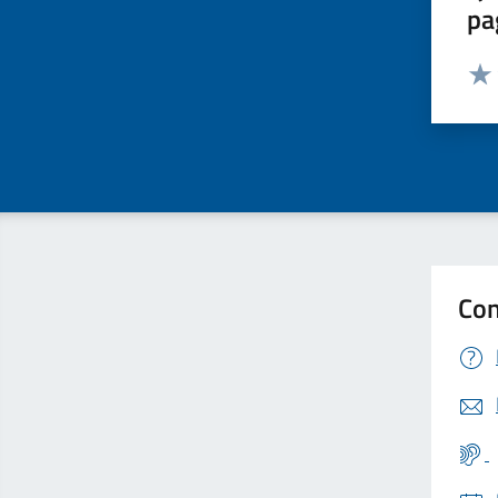
pa
Valut
Valu
Con