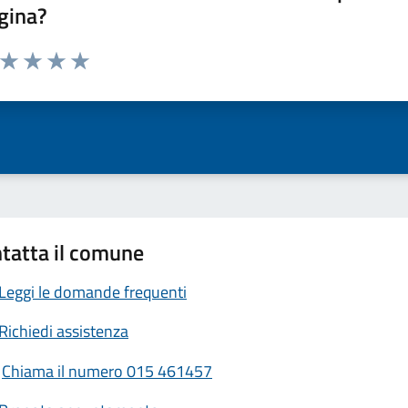
gina?
a da 1 a 5 stelle la pagina
ta 1 stelle su 5
Valuta 2 stelle su 5
Valuta 3 stelle su 5
Valuta 4 stelle su 5
Valuta 5 stelle su 5
tatta il comune
Leggi le domande frequenti
Richiedi assistenza
Chiama il numero 015 461457