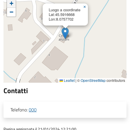
+
×
Luogo a coordinate
−
Lat:45.5916668
Lon:8.0757702
Leaflet
|
©
OpenStreetMap
contributors
Contatti
Telefono:
000
Pagina aggiornata il 21/01/2024 12:21:00