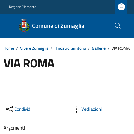
Regione Piemonte
Comune di Zumaglia
Home
/
Vivere Zumaglia
/
Il nostro territorio
/
Gallerie
/
VIA ROMA
VIA ROMA
Condividi
Vedi azioni
Argomenti