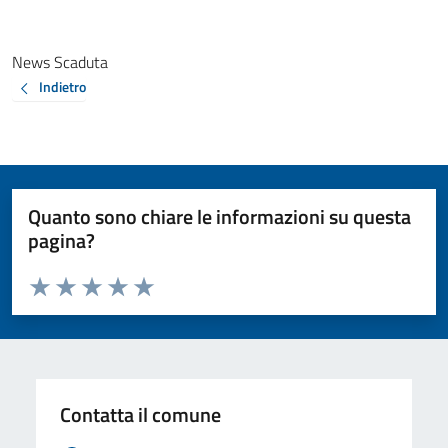
News Scaduta
Indietro
Quanto sono chiare le informazioni su questa
pagina?
Valuta da 1 a 5 stelle la pagina
Valuta 1 stelle su 5
Valuta 2 stelle su 5
Valuta 3 stelle su 5
Valuta 4 stelle su 5
Valuta 5 stelle su 5
Contatta il comune