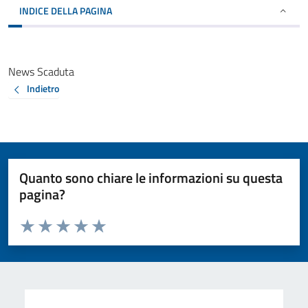
INDICE DELLA PAGINA
News Scaduta
Indietro
Quanto sono chiare le informazioni su questa
pagina?
Valuta da 1 a 5 stelle la pagina
Valuta 1 stelle su 5
Valuta 2 stelle su 5
Valuta 3 stelle su 5
Valuta 4 stelle su 5
Valuta 5 stelle su 5