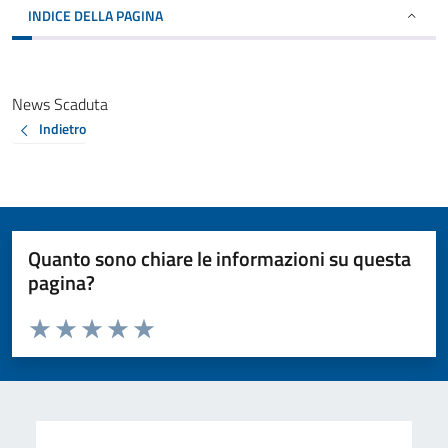
INDICE DELLA PAGINA
News Scaduta
Indietro
Quanto sono chiare le informazioni su questa
pagina?
Valuta da 1 a 5 stelle la pagina
Valuta 1 stelle su 5
Valuta 2 stelle su 5
Valuta 3 stelle su 5
Valuta 4 stelle su 5
Valuta 5 stelle su 5