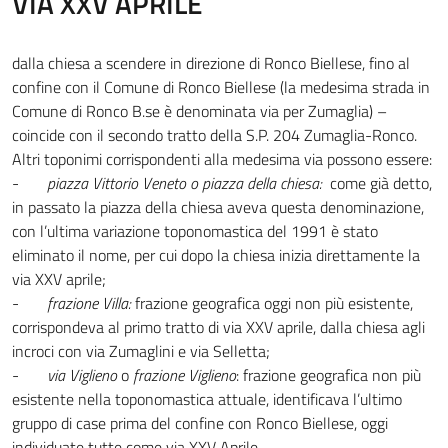
VIA XXV APRILE
dalla chiesa a scendere in direzione di Ronco Biellese, fino al
confine con il Comune di Ronco Biellese (la medesima strada in
Comune di Ronco B.se è denominata via per Zumaglia) –
coincide con il secondo tratto della S.P. 204 Zumaglia-Ronco.
Altri toponimi corrispondenti alla medesima via possono essere:
-
piazza Vittorio Veneto o piazza della chiesa:
come già detto,
in passato la piazza della chiesa aveva questa denominazione,
con l’ultima variazione toponomastica del 1991 è stato
eliminato il nome, per cui dopo la chiesa inizia direttamente la
via XXV aprile;
-
frazione Villa:
frazione geografica oggi non più esistente,
corrispondeva al primo tratto di via XXV aprile, dalla chiesa agli
incroci con via Zumaglini e via Selletta;
-
via Viglieno
o
frazione Viglieno
: frazione geografica non più
esistente nella toponomastica attuale, identificava l’ultimo
gruppo di case prima del confine con Ronco Biellese, oggi
individuate tutte come via XXV Aprile.