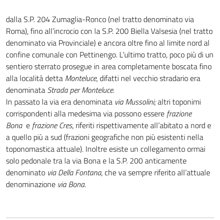
dalla S.P. 204 Zumaglia-Ronco (nel tratto denominato via
Roma), fino all’incrocio con la S.P. 200 Biella Valsesia (nel tratto
denominato via Provinciale) e ancora oltre fino al limite nord al
confine comunale con Pettinengo. L’ultimo tratto, poco più di un
sentiero sterrato prosegue in area completamente boscata fino
alla località detta
Monteluce
, difatti nel vecchio stradario era
denominata
Strada per Monteluce
.
In passato la via era denominata
via Mussolini;
altri toponimi
corrispondenti alla medesima via possono essere
frazione
Bona
e
frazione Cres
, riferiti rispettivamente all’abitato a nord e
a quello più a sud (frazioni geografiche non più esistenti nella
toponomastica attuale). Inoltre esiste un collegamento ormai
solo pedonale tra la via Bona e la S.P. 200 anticamente
denominato
via Della Fontana
, che va sempre riferito all’attuale
denominazione
via Bona
.